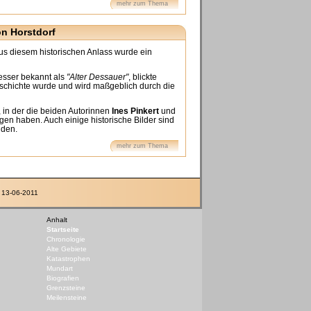
mehr zum Thema
on Horstdorf
us diesem historischen Anlass wurde ein
besser bekannt als
"Alter Dessauer"
, blickte
eschichte wurde und wird maßgeblich durch die
 in der die beiden Autorinnen
Ines Pinkert
und
n haben. Auch einige historische Bilder sind
nden.
mehr zum Thema
: 13-06-2011
Anhalt
Startseite
Chronologie
Alte Gebiete
Katastrophen
Mundart
Biografien
Grenzsteine
Meilensteine