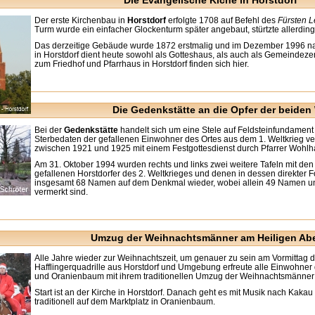
Die Evangelische Kiche in Horstdorf
Der erste Kirchenbau in
Horstdorf
erfolgte 1708 auf Befehl des
Fürsten 
Turm wurde ein einfacher Glockenturm später angebaut, stürtzte allerding
Das derzeitige Gebäude wurde 1872 erstmalig und im Dezember 1996 na
in Horstdorf dient heute sowohl als Gotteshaus, als auch als Gemeindeze
zum Friedhof und Pfarrhaus in Horstdorf finden sich hier.
Die Gedenkstätte an die Opfer der beiden 
Bei der
Gedenkstätte
handelt sich um eine Stele auf Feldsteinfundament 
Sterbedaten der gefallenen Einwohner des Ortes aus dem 1. Weltkrieg ve
zwischen 1921 und 1925 mit einem Festgottesdienst durch Pfarrer Wohlh
Am 31. Oktober 1994 wurden rechts und links zwei weitere Tafeln mit de
gefallenen Horstdorfer des 2. Weltkrieges und denen in dessen direkter 
insgesamt 68 Namen auf dem Denkmal wieder, wobei allein 49 Namen un
vermerkt sind.
Umzug der Weihnachtsmänner am Heiligen Ab
Alle Jahre wieder zur Weihnachtszeit, um genauer zu sein am Vormittag de
Hafflingerquadrille aus Horstdorf und Umgebung erfreute alle Einwohner
und Oranienbaum mit ihrem traditionellen Umzug der Weihnachtsmänner
Start ist an der Kirche in Horstdorf. Danach geht es mit Musik nach Kak
traditionell auf dem Marktplatz in Oranienbaum.