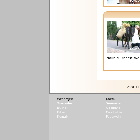
darin zu finden. W
© 2011 D
Webprojekt
Kakau
Startseite
Startseite
Bücher
Geografie
Bilder
Geschichte
Kontakt
Feuerwehr