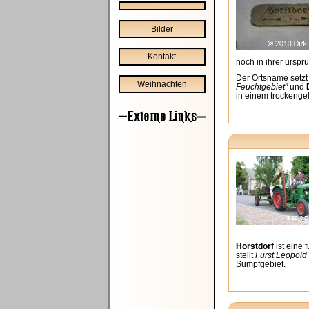
Bilder
Kontakt
noch in ihrer ursp
Der Ortsname setzt
Weihnachten
Feuchtgebiet"
und
in einem trockenge
Horstdorf
ist eine
stellt
Fürst Leopold
Sumpfgebiet.