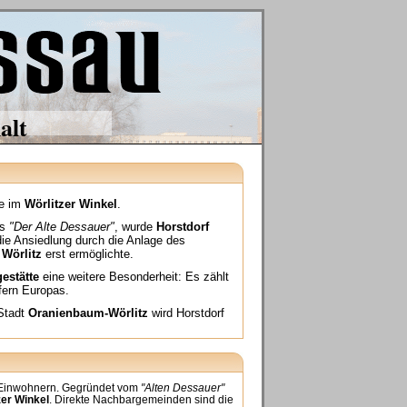
alt
de im
Wörlitzer Winkel
.
ls
"Der Alte Dessauer"
, wurde
Horstdorf
ie Ansiedlung durch die Anlage des
d
Wörlitz
erst ermöglichte.
estätte
eine weitere Besonderheit: Es zählt
fern Europas.
Stadt
Oranienbaum-Wörlitz
wird Horstdorf
0 Einwohnern. Gegründet vom
"Alten Dessauer"
zer Winkel
. Direkte Nachbargemeinden sind die