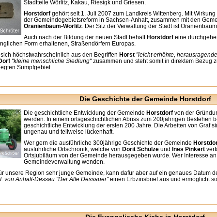
Stadtteile Wörlitz, Kakau, Riesigk und Griesen.
Horstdorf
gehört seit 1. Juli 2007 zum Landkreis Wittenberg. Mit Wirkun
der Gemeindegebietsreform in Sachsen-Anhalt, zusammen mit den Gemei
Oranienbaum-Wörlitz
. Der Sitz der Verwaltung der Stadt ist Oranienbaum
Auch nach der Bildung der neuen Stadt behält
Horstdorf
eine durchgeh
rünglichen Form erhaltenen, Straßendörfern Europas.
 sich höchstwahrscheinlich aus den Begriffen
Horst
"leicht erhöhte, herausragend
Dorf
"kleine menschliche Siedlung"
zusammen und steht somit in direktem Bezug z
legten Sumpfgebiet.
Die Geschichte der Gemeinde Horstdorf
Die geschichtliche Entwicklung der Gemeinde
Horstdorf
von der Gründung
werden. In einem ortsgeschichtlichen Abriss zum 200jährigen Bestehen b
geschichtliche Entwicklung der ersten 200 Jahre. Die Arbeiten von Graf s
ungenau und teilweise lückenhaft.
Wer gern die ausführliche 300jährige Geschichte der Gemeinde
Horstdor
ausführliche Ortschronik, welche von
Dorit Schulze
und
Ines Pinkert
verf
Ortsjubiläum von der Gemeinde herausgegeben wurde. Wer Interesse an di
Gemeindeverwaltung wenden.
 für unsere Region sehr junge Gemeinde, kann dafür aber auf ein genaues Datum d
 I. von Anhalt-Dessau "Der Alte Dessauer"
einen Erbzinsbrief aus und ermöglicht s