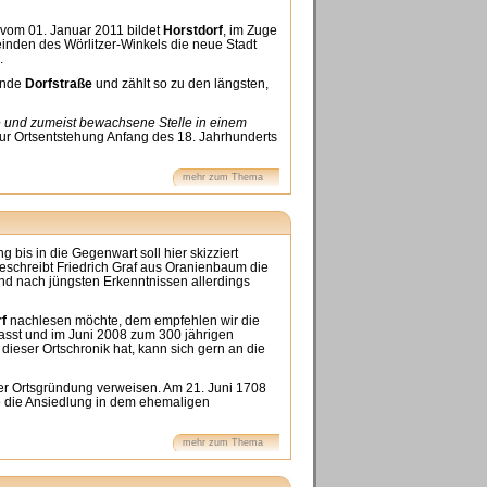
g vom 01. Januar 2011 bildet
Horstdorf
, im Zuge
nden des Wörlitzer-Winkels die neue Stadt
.
ende
Dorfstraße
und zählt so zu den längsten,
e und zumeist bewachsene Stelle in einem
ur Ortsentstehung Anfang des 18. Jahrhunderts
mehr zum Thema
 bis in die Gegenwart soll hier skizziert
eschreibt Friedrich Graf aus Oranienbaum die
ind nach jüngsten Erkenntnissen allerdings
f
nachlesen möchte, dem empfehlen wir die
asst und im Juni 2008 zum 300 jährigen
eser Ortschronik hat, kann sich gern an die
er Ortsgründung verweisen. Am 21. Juni 1708
o die Ansiedlung in dem ehemaligen
mehr zum Thema