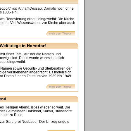
Leopold von Anhalt-Dessau
. Damals noch ohne
s 1835 ein.
ch Renovierung erneut eingeweiht: Die Kirche
ntrum. Viel Wissenswertes zur Kirche aber auch
mehr zum Thema
Weltkriege in Horstdorf
mit einer Tafel, auf der die Namen und
rewigt sind. Diese wurde wahrscheinlich
aupt eingeweiht.
n Namen sowie Geburts- und Sterbejahren der
Folge verstorbenen angebracht. Es finden sich
d Daten für den Zeitraum von 1939 bis 1949
mehr zum Thema
end
s Heiligen Abend, ist es wieder so weit. Die
 der Geimeinden Horstdorf, Kakau, Brandhorst
 hoch zu Ross.
au zur Gärtnerei Neubauer. Der Umzug endete