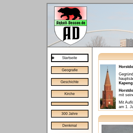
Startseite
Horstdo
Geografie
Gegründ
hauptsä
Geschichte
Kapeng
Horstdo
Kirche
mit sein
Mit Auf
am 1. Ja
300 Jahre
Denkmal