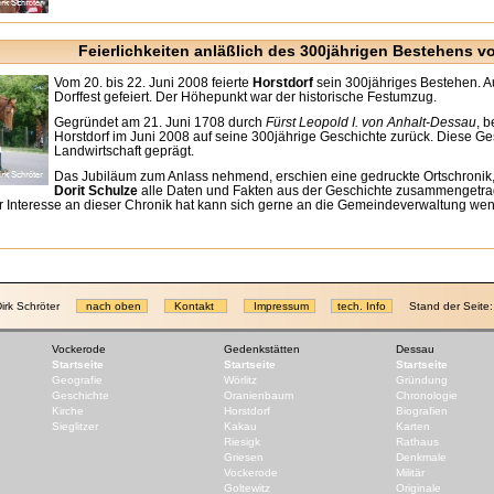
Feierlichkeiten anläßlich des 300jährigen Bestehens v
Vom 20. bis 22. Juni 2008 feierte
Horstdorf
sein 300jähriges Bestehen. A
Dorffest gefeiert. Der Höhepunkt war der historische Festumzug.
Gegründet am 21. Juni 1708 durch
Fürst Leopold I. von Anhalt-Dessau
, 
Horstdorf im Juni 2008 auf seine 300jährige Geschichte zurück. Diese G
Landwirtschaft geprägt.
Das Jubiläum zum Anlass nehmend, erschien eine gedruckte Ortschronik,
Dorit Schulze
alle Daten und Fakten aus der Geschichte zusammengetrage
er Interesse an dieser Chronik hat kann sich gerne an die Gemeindeverwaltung we
irk Schröter
nach oben
Kontakt
Impressum
tech. Info
Stand der Seite
Vockerode
Gedenkstätten
Dessau
Startseite
Startseite
Startseite
Geografie
Wörlitz
Gründung
Geschichte
Oranienbaum
Chronologie
Kirche
Horstdorf
Biografien
Sieglitzer
Kakau
Karten
Riesigk
Rathaus
Griesen
Denkmale
Vockerode
Militär
Goltewitz
Originale