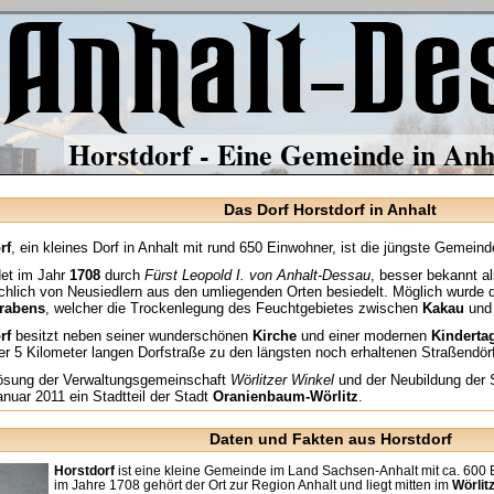
Horstdorf - Eine Gemeinde in Anh
Das Dorf Horstdorf in Anhalt
rf
, ein kleines Dorf in Anhalt mit rund 650 Einwohner, ist die jüngste Gemein
et im Jahr
1708
durch
Fürst Leopold I. von Anhalt-Dessau
, besser bekannt a
chlich von Neusiedlern aus den umliegenden Orten besiedelt. Möglich wurde d
rabens
, welcher die Trockenlegung des Feuchtgebietes zwischen
Kakau
un
rf
besitzt neben seiner wunderschönen
Kirche
und einer modernen
Kindertag
er 5 Kilometer langen Dorfstraße zu den längsten noch erhaltenen Straßendör
lösung der Verwaltungsgemeinschaft
Wörlitzer Winkel
und der Neubildung der 
nuar 2011 ein Stadtteil der Stadt
Oranienbaum-Wörlitz
.
Daten und Fakten aus Horstdorf
Horstdorf
ist eine kleine Gemeinde im Land Sachsen-Anhalt mit ca. 60
im Jahre 1708 gehört der Ort zur Region Anhalt und liegt mitten im
Wörlit